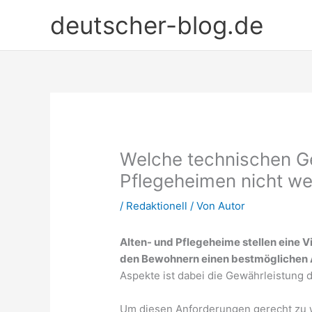
Zum
deutscher-blog.de
Inhalt
springen
Welche technischen Ge
Pflegeheimen nicht w
/
Redaktionell
/ Von
Autor
Alten- und Pflegeheime stellen eine 
den Bewohnern einen bestmöglichen A
Aspekte ist dabei die Gewährleistung 
Um diesen Anforderungen gerecht zu 