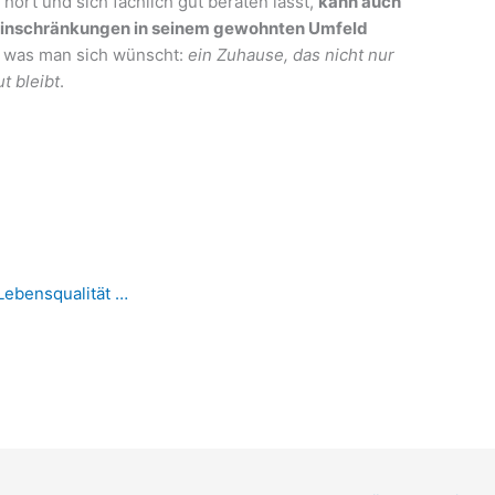
hört und sich fachlich gut beraten lässt,
kann auch
n Einschränkungen in seinem gewohnten Umfeld
h, was man sich wünscht:
ein Zuhause, das nicht nur
t bleibt
.
Lebensqualität …