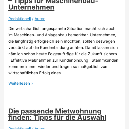
– Tipps für Maschinenbau-
ein
Unternehmen
Zuhause
verwandeln?
Redaktionell
/
Autor
Die wirtschaftlich angespannte Situation macht sich auch
im Maschinen- und Anlagenbau bemerkbar. Unternehmen,
die langfristig erfolgreich sein möchten, sollten deswegen
verstärkt auf die Kundenbindung achten. Damit lassen sich
nämlich schon heute Folgeaufträge für die Zukunft sichern.
Effektive Maßnahmen zur Kundenbindung Stammkunden
kommen immer wieder und tragen so maßgeblich zum
wirtschaftlichen Erfolg eines
Wie
Weiterlesen »
Kundenbindung
funktioniert
–
Tipps
Die passende Mietwohnung
für
finden: Tipps für die Auswahl
Maschinenbau-
Unternehmen
Redaktionell
/
Autor