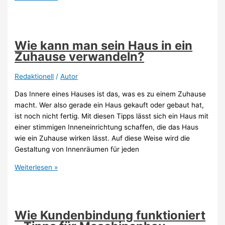
Eheringe:
Viele
Paare
entscheiden
Wie kann man sein Haus in ein
sich
Zuhause verwandeln?
für
Gold
Redaktionell
/
Autor
Das Innere eines Hauses ist das, was es zu einem Zuhause
macht. Wer also gerade ein Haus gekauft oder gebaut hat,
ist noch nicht fertig. Mit diesen Tipps lässt sich ein Haus mit
einer stimmigen Inneneinrichtung schaffen, die das Haus
wie ein Zuhause wirken lässt. Auf diese Weise wird die
Gestaltung von Innenräumen für jeden
Wie
Weiterlesen »
kann
man
sein
Haus
Wie Kundenbindung funktioniert
in