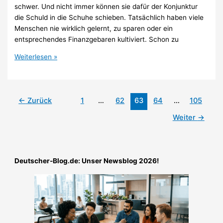
schwer. Und nicht immer können sie dafür der Konjunktur
die Schuld in die Schuhe schieben. Tatsächlich haben viele
Menschen nie wirklich gelernt, zu sparen oder ein
entsprechendes Finanzgebaren kultiviert. Schon zu
Darum
Weiterlesen »
lohnt
sich
Geld
←
Zurück
1
…
62
63
64
…
105
sparen
–
Weiter
→
Tipps
und
Infos
Deutscher-Blog.de: Unser Newsblog 2026!