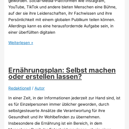
geworden. Social-Media-Plattformen wie Instagram,
YouTube, TikTok und andere bieten Menschen eine Bühne,
auf der sie ihre Leidenschaften, ihr Fachwissen und ihre
Persönlichkeit mit einem globalen Publikum teilen können.
Allerdings kann es eine herausfordernde Aufgabe sein, in
einer überfüllten digitalen
Als
Weiterlesen »
Influencer
ernst
genommen
werden:
Ernährungsplan: Selbst machen
So
oder erstellen lassen?
klappt
es!
Redaktionell
/
Autor
In einer Zeit, in der Informationen jederzeit zur Hand sind, ist
es für Einzelpersonen immer üblicher geworden, durch
selbstgesteuerte Ansätze die Verantwortung für ihre
Gesundheit und ihr Wohlbefinden zu übernehmen.
Insbesondere die Ernährung ist ein Bereich, in dem