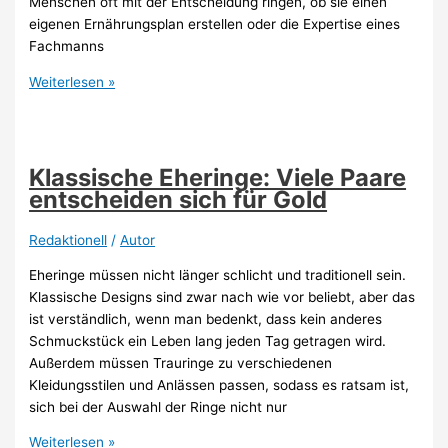
Menschen oft mit der Entscheidung ringen, ob sie einen
eigenen Ernährungsplan erstellen oder die Expertise eines
Fachmanns
Ernährungsplan:
Weiterlesen »
Selbst
machen
oder
erstellen
Klassische Eheringe: Viele Paare
lassen?
entscheiden sich für Gold
Redaktionell
/
Autor
Eheringe müssen nicht länger schlicht und traditionell sein.
Klassische Designs sind zwar nach wie vor beliebt, aber das
ist verständlich, wenn man bedenkt, dass kein anderes
Schmuckstück ein Leben lang jeden Tag getragen wird.
Außerdem müssen Trauringe zu verschiedenen
Kleidungsstilen und Anlässen passen, sodass es ratsam ist,
sich bei der Auswahl der Ringe nicht nur
Klassische
Weiterlesen »