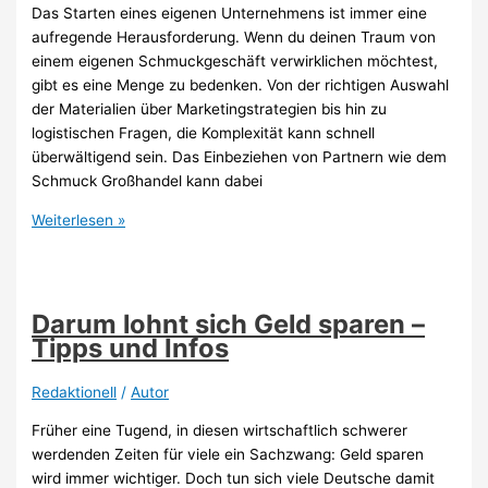
Das Starten eines eigenen Unternehmens ist immer eine
aufregende Herausforderung. Wenn du deinen Traum von
einem eigenen Schmuckgeschäft verwirklichen möchtest,
gibt es eine Menge zu bedenken. Von der richtigen Auswahl
der Materialien über Marketingstrategien bis hin zu
logistischen Fragen, die Komplexität kann schnell
überwältigend sein. Das Einbeziehen von Partnern wie dem
Schmuck Großhandel kann dabei
5
Weiterlesen »
Dinge,
die
du
bei
Darum lohnt sich Geld sparen –
der
Tipps und Infos
Gründung
deines
Redaktionell
/
Autor
eigenen
Früher eine Tugend, in diesen wirtschaftlich schwerer
Schmuckgeschäfts
werdenden Zeiten für viele ein Sachzwang: Geld sparen
beachten
wird immer wichtiger. Doch tun sich viele Deutsche damit
solltest