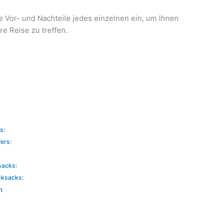
e Vor- und Nachteile jedes einzelnen ein, um Ihnen
hre Reise zu treffen.
s:
ers:
sacks:
cksacks:
n