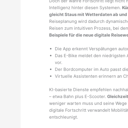
Doch der wahre Fortschritt liegt nicht 
Intelligenz hinter diesen Systemen.
Kü
gleicht Staus mit Wetterdaten ab und
Reiseplanung wird dadurch dynamischer 
Reisen zum intuitiven Prozess, bei dem
Beispiele für die neue digitale Reisewe
Die App erkennt Verspätungen auto
Das E-Bike meldet den niedrigsten 
vor.
Der Bordcomputer im Auto passt di
Virtuelle Assistenten erinnern an C
KI-basierte Dienste empfehlen nachhalt
– etwa Bahn plus E-Scooter.
Gleichzeit
weniger warten muss und seine Wege ef
digitale Fortschritt verwandelt Mobilitä
entschleunigt.