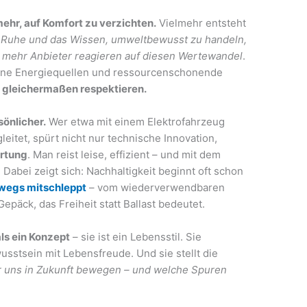
ehr, auf Komfort zu verzichten.
Vielmehr entsteht
, Ruhe und das Wissen, umweltbewusst zu handeln,
 mehr Anbieter reagieren auf diesen Wertewandel
.
rüne Energiequellen und ressourcenschonende
 gleichermaßen respektieren.
sönlicher.
Wer etwa mit einem Elektrofahrzeug
leitet, spürt nicht nur technische Innovation,
ortung
. Man reist leise, effizient – und mit dem
 Dabei zeigt sich: Nachhaltigkeit beginnt oft schon
rwegs mitschleppt
– vom wiederverwendbaren
epäck, das Freiheit statt Ballast bedeutet.
als ein Konzept
– sie ist ein Lebensstil. Sie
wusstsein mit Lebensfreude. Und sie stellt die
 uns in Zukunft bewegen – und welche Spuren