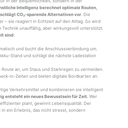
nur in der Bequemlichkeit, sondern in der
nstliche Intelligenz berechnet optimale Routen,
 schlägt CO₂-sparende Alternativen vor
. Die
– sie reagiert in Echtzeit auf den Alltag. So wird
 Technik unauffällig, aber wirkungsvoll unterstützt.
lt sind:
matisch und bucht die Anschlussverbindung um.
Akku-Stand und schlägt die nächste Ladestation
e Route an, um Staus und Starkregen zu vermeiden.
heck-in-Zeiten und bieten digitale Bordkarten an.
ige Verkehrsmittel und kombinieren sie intelligent
ig entsteht ein neues Bewusstsein für Zeit.
Wer
fizienter plant, gewinnt Lebensqualität. Der
t in ein Erlebnis, das nicht stresst, sondern