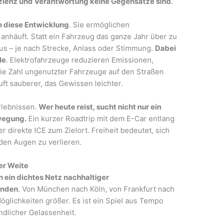
fizienz und Verantwortung keine Gegensätze sind
.
n diese Entwicklung
. Sie ermöglichen
anhäuft. Statt ein Fahrzeug das ganze Jahr über zu
aus – je nach Strecke, Anlass oder Stimmung.
Dabei
le
. Elektrofahrzeuge reduzieren Emissionen,
e Zahl ungenutzter Fahrzeuge auf den Straßen
Luft sauberer, das Gewissen leichter.
rlebnissen.
Wer heute reist, sucht nicht nur ein
ewegung.
Ein kurzer Roadtrip mit dem E-Car entlang
er direkte ICE zum Zielort. Freiheit bedeutet, sich
 den Augen zu verlieren.
er Weite
 ein dichtes Netz nachhaltiger
unden
. Von München nach Köln, von Frankfurt nach
öglichkeiten größer. Es ist ein Spiel aus Tempo
dlicher Gelassenheit.