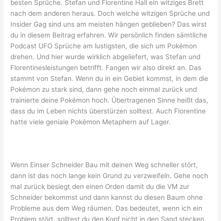
besten Sprüche. Stefan und Florentine Hall ein witziges Brett
nach dem anderen heraus. Doch welche witzigen Sprüche und
Insider Gag sind uns am meisten hängen geblieben? Das wirst
du in diesem Beitrag erfahren. Wir persönlich finden sämtliche
Podcast UFO Sprüche am lustigsten, die sich um Pokémon
drehen. Und hier wurde wirklich abgeliefert, was Stefan und
Florentinesleistungen betrifft. Fangen wir also direkt an. Das
stammt von Stefan. Wenn du in ein Gebiet kommst, in dem die
Pokémon zu stark sind, dann gehe noch einmal zurück und
trainierte deine Pokémon hoch. Übertragenen Sinne heißt das,
dass du im Leben nichts überstürzen solltest. Auch Florentine
hatte viele geniale Pokémon Metaphern auf Lager.
Wenn Einser Schneider Bau mit deinen Weg schneller stört,
dann ist das noch lange kein Grund zu verzweifeln. Gehe noch
mal zurück besiegt den einen Orden damit du die VM zur
Schneider bekommst und dann kannst du diesen Baum ohne
Probleme aus dem Weg räumen. Das bedeutet, wenn ich ein
Problem stört, solltest du den Kopf nicht in den Sand stecken,