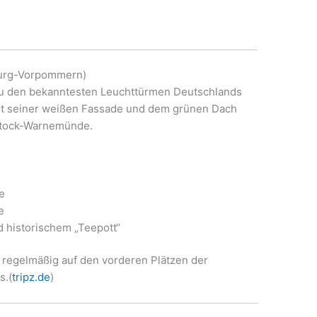
burg-Vorpommern)
u den bekanntesten Leuchttürmen Deutschlands
Mit seiner weißen Fassade und dem grünen Dach
ostock-Warnemünde.
e
e
 historischem „Teepott“
 regelmäßig auf den vorderen Plätzen der
s.(
tripz.de
)