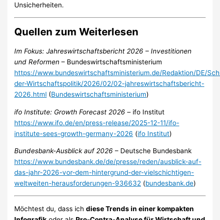
Unsicherheiten.
Quellen zum Weiterlesen
Im Fokus: Jahreswirtschaftsbericht 2026 – Investitionen
und Reformen
– Bundeswirtschaftsministerium
https://www.bundeswirtschaftsministerium.de/Redaktion/DE/Schl
der-Wirtschaftspolitik/2026/02/02-jahreswirtschaftsbericht-
2026.html
(
Bundeswirtschaftsministerium
)
ifo Institute: Growth Forecast 2026
– ifo Institut
https://www.ifo.de/en/press-release/2025-12-11/ifo-
institute-sees-growth-germany-2026
(
ifo Institut
)
Bundesbank-Ausblick auf 2026
– Deutsche Bundesbank
https://www.bundesbank.de/de/presse/reden/ausblick-auf-
das-jahr-2026-vor-dem-hintergrund-der-vielschichtigen-
weltweiten-herausforderungen-936632
(
bundesbank.de
)
Möchtest du, dass ich
diese Trends in einer kompakten
Infografik
oder als
Pro-Contra-Analyse für Wirtschaft und