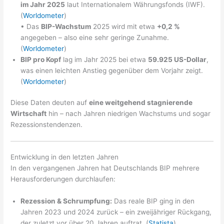
im Jahr 2025
laut Internationalem Währungsfonds (IWF).
(
Worldometer
)
• Das
BIP-Wachstum
2025 wird mit etwa
+0,2 %
angegeben – also eine sehr geringe Zunahme.
(
Worldometer
)
BIP pro Kopf
lag im Jahr 2025 bei etwa
59.925 US-Dollar
,
was einen leichten Anstieg gegenüber dem Vorjahr zeigt.
(
Worldometer
)
Diese Daten deuten auf
eine weitgehend stagnierende
Wirtschaft
hin – nach Jahren niedrigen Wachstums und sogar
Rezessionstendenzen.
Entwicklung in den letzten Jahren
In den vergangenen Jahren hat Deutschlands BIP mehrere
Herausforderungen durchlaufen:
Rezession & Schrumpfung:
Das reale BIP ging in den
Jahren 2023 und 2024 zurück – ein zweijähriger Rückgang,
der zuletzt vor über 20 Jahren auftrat. (
Statista
)