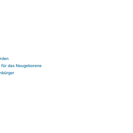
:
erden
g für das Neugeborene
nbürger