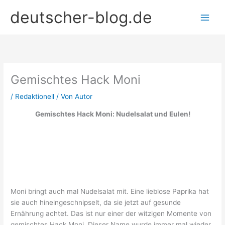
Zum
deutscher-blog.de
Inhalt
springen
Gemischtes Hack Moni
/
Redaktionell
/ Von
Autor
Gemischtes Hack Moni: Nudelsalat und Eulen!
Moni bringt auch mal Nudelsalat mit. Eine lieblose Paprika hat
sie auch hineingeschnipselt, da sie jetzt auf gesunde
Ernährung achtet. Das ist nur einer der witzigen Momente von
gemischtes Hack Moni. Dieser Name wurde immer mal wieder