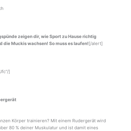
ch
gspünde zeigen dir, wie Sport zu Hause richtig
nd die Muckis wachsen! So muss es laufen!
[/alert]
fc“/]
dergerät
nzen Körper trainieren? Mit einem Rudergerät wird
über 80 % deiner Muskulatur und ist damit eines