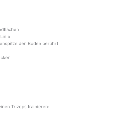
ndflächen
Linie
senspitze den Boden berührt
icken
nen Trizeps trainieren: